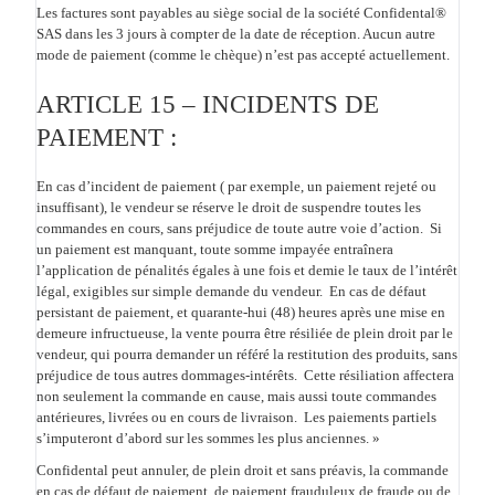
Les factures sont payables au siège social de la société Confidental®
SAS dans les 3 jours à compter de la date de réception. Aucun autre
mode de paiement (comme le chèque) n’est pas accepté actuellement.
ARTICLE 15 – INCIDENTS DE
PAIEMENT :
En cas d’incident de paiement ( par exemple, un paiement rejeté ou
insuffisant), le vendeur se réserve le droit de suspendre toutes les
commandes en cours, sans préjudice de toute autre voie d’action. Si
un paiement est manquant, toute somme impayée entraînera
l’application de pénalités égales à une fois et demie le taux de l’intérêt
légal, exigibles sur simple demande du vendeur. En cas de défaut
persistant de paiement, et quarante-hui (48) heures après une mise en
demeure infructueuse, la vente pourra être résiliée de plein droit par le
vendeur, qui pourra demander un référé la restitution des produits, sans
préjudice de tous autres dommages-intérêts. Cette résiliation affectera
non seulement la commande en cause, mais aussi toute commandes
antérieures, livrées ou en cours de livraison. Les paiements partiels
s’imputeront d’abord sur les sommes les plus anciennes. »
Confidental peut annuler, de plein droit et sans préavis, la commande
en cas de défaut de paiement, de paiement frauduleux,de fraude ou de