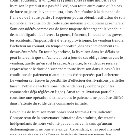
cours. Toutefois, si vingt-un (21) jours après la date indicative de
livraison le produit n’a pas été livré, pour toute autre cause qu’en cas
de force majeure, la vente pourra, alors, être résolue à la demande de
l’une ou de l’autre partie ; l’acquéreur pourra obtenir restitution de son
acompte à l’exclusion de toute autre indemnité ou dommages-intérêts.
Sont considérés comme cas de force majeure déchargeant le vendeur
de son obligation de livrer : la guerre, l’émeute, l’incendie, les grèves,
les accidents, l’impossibilité d’être approvisionné. Le vendeur tiendra
l’acheteur au courant, en temps opportun, des cas et événements ci-
dessus énumérés. En toute hypothèse, la livraison dans les délais ne
peut intervenir que si l’acheteur est à jour de ses obligations envers le
vendeur, quelle qu’en soit la cause. A ce titre, le vendeur se réserve
expressément le droit de suspendre toute livraison dans le cas où les
conditions de paiement n’auraient pas été respectées par l’acheteur.
Le vendeur se réserve la possibilité d’effectuer des livraisons partielles
faisant l’objet de facturations indépendantes (y compris pour les
commandes déjà réglées en ligne). Aussi toute livraison partielle
constitue une opération distincte dont le paiement ne peut être différé
dans l’attente du solde de la commande initiale.
Les délais de livraison mentionnés sont fournis à titre indicatif.
Compte tenu de la provenance lointaine des produits, des retards
indépendants de notre volonté peuvent survenir sans qu’aucun
dédommagement ne puis être exigé. Cependant, si les produits sont
stockés en dehors de la France, le délai de livraison pourra être