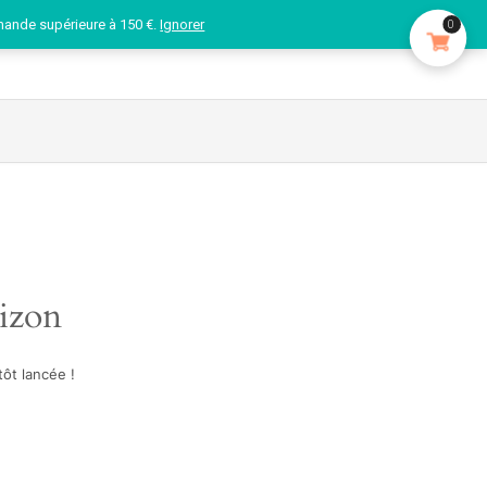
mande supérieure à 150 €.
Ignorer
0
rizon
ôt lancée !