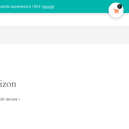
mande supérieure à 150 €.
Ignorer
0
rizon
ôt lancée !