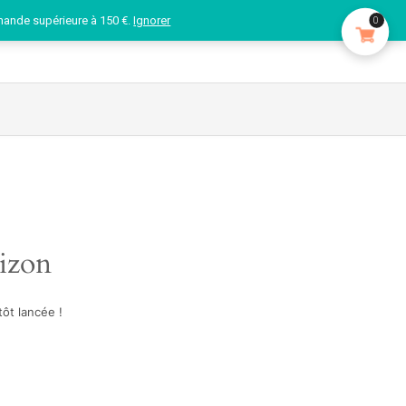
mande supérieure à 150 €.
Ignorer
0
rizon
ôt lancée !