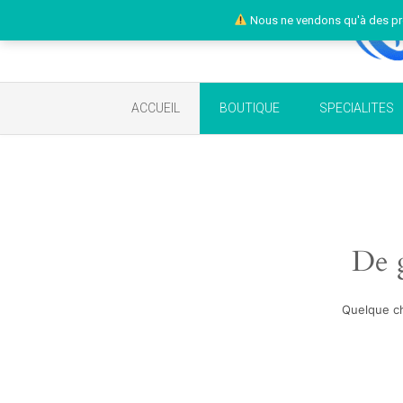
Nous ne vendons qu'à des pr
ACCUEIL
BOUTIQUE
SPECIALITES
De g
Quelque ch