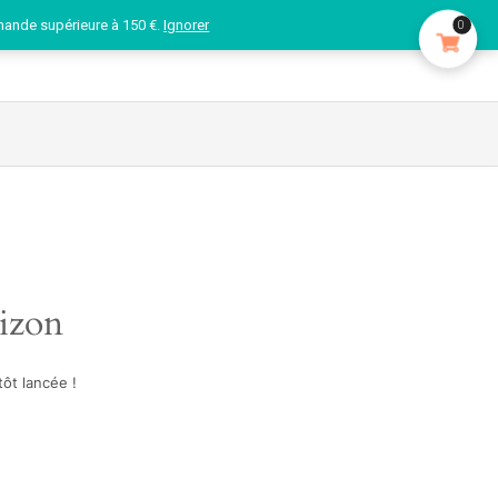
mande supérieure à 150 €.
Ignorer
0
rizon
ôt lancée !