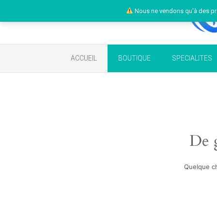
Nous ne vendons qu'à des pr
ACCUEIL
BOUTIQUE
SPECIALITES
De g
Quelque ch