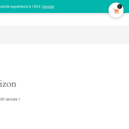
mande supérieure à 150 €.
Ignorer
0
rizon
ôt lancée !