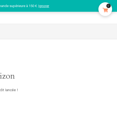
mande supérieure à 150 €.
Ignorer
0
rizon
ôt lancée !