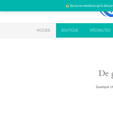
Nous ne vendons qu'à des pr
ACCUEIL
BOUTIQUE
SPECIALITES
De g
Quelque ch