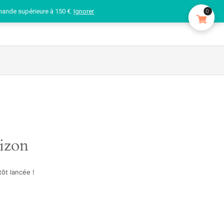
mande supérieure à 150 €.
Ignorer
0
rizon
ôt lancée !