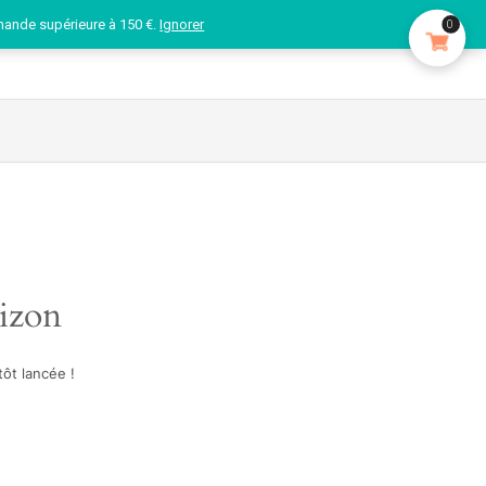
mande supérieure à 150 €.
Ignorer
0
rizon
ôt lancée !