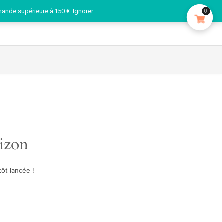
mande supérieure à 150 €.
Ignorer
0
rizon
ôt lancée !