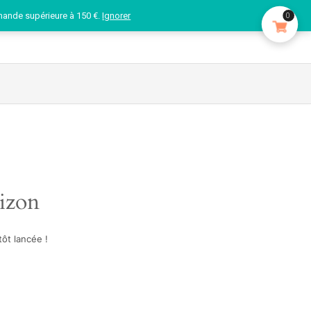
mande supérieure à 150 €.
Ignorer
0
rizon
ôt lancée !