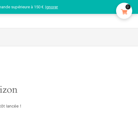
mande supérieure à 150 €.
Ignorer
0
rizon
ôt lancée !